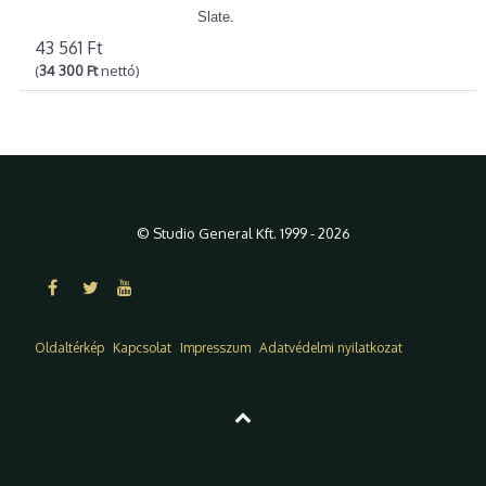
Slate.
43 561 Ft
(
34 300 Ft
nettó)
© Studio General Kft. 1999 - 2026
Oldaltérkép
Kapcsolat
Impresszum
Adatvédelmi nyilatkozat