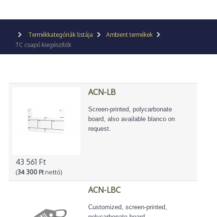
Termékkategóriák listája
Ambient termékek
TC csapó kiegészítők
ACN-LB
Screen-printed, polycarbonate
board, also available blanco on
request.
43 561 Ft
(
34 300 Ft
nettó)
ACN-LBC
Customized, screen-printed,
polycarbonate board.