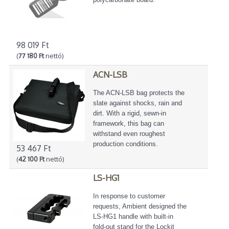
98 019 Ft
(
77 180 Ft
nettó)
ACN-LSB
The ACN-LSB bag protects the
slate against shocks, rain and
dirt. With a rigid, sewn-in
framework, this bag can
withstand even roughest
production conditions.
53 467 Ft
(
42 100 Ft
nettó)
LS-HG1
In response to customer
requests, Ambient designed the
LS-HG1 handle with built-in
fold-out stand for the Lockit