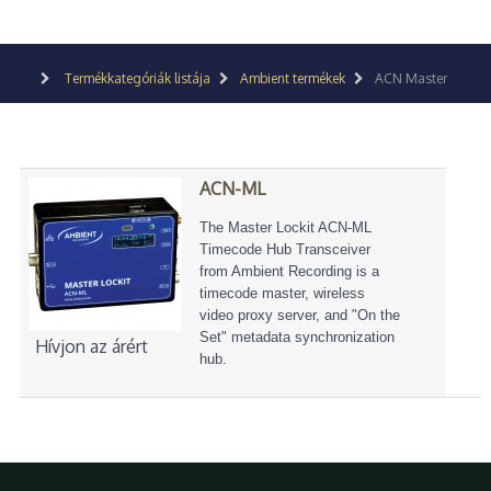
Termékkategóriák listája
Ambient termékek
ACN Master
ACN-ML
The Master Lockit ACN-ML
Timecode Hub Transceiver
from Ambient Recording is a
timecode master, wireless
video proxy server, and "On the
Set" metadata synchronization
Hívjon az árért
hub.