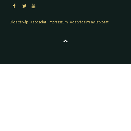
Oldaltérkép
Kapcsolat
Impresszum
Adatvédelmi nyilatkozat