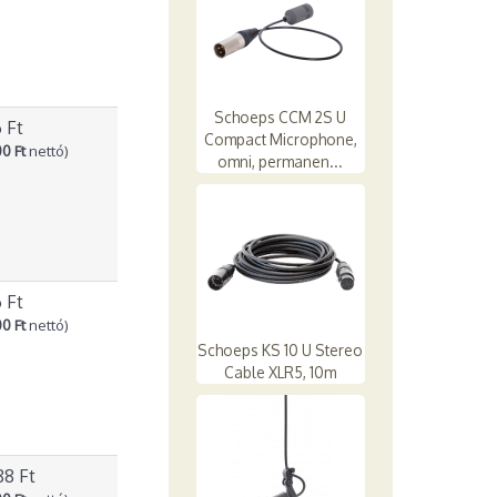
Schoeps CCM 2S U
6 Ft
Compact Microphone,
0 Ft
nettó)
omni, permanen...
6 Ft
0 Ft
nettó)
Schoeps KS 10 U Stereo
Cable XLR5, 10m
88 Ft