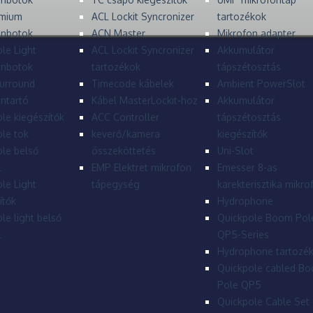
mium
ACL Lockit Syncronizer
tartozékok
onbotok
ACN Master
Mikrofon adapter
le Light
ACL Lockit Syncronizer
Akkumulátor
onbotok
tartozékok
tápszétosztás
urround
Timecode kábelek
Ambient PowerSlot
ntartó
Kábel MasterLockit-hoz
Akkumulátor
le kiegészítők
ACC Controller
tápszétosztás
le tok
keverő/kamera
kiegészítők
le belső
összeköttetés
Uni-Slot
l
EMP Elektret mikrofon
Emesser 8-as
le Light
tápegység
karekterisztika mikro
ítők
Hydrophone
le light belső
Quickpole Boom Pol
l
QP5-Series
Hydrophone tartozé
Quickpole cabled B
Pole QP5
Quickpole Cable Set 