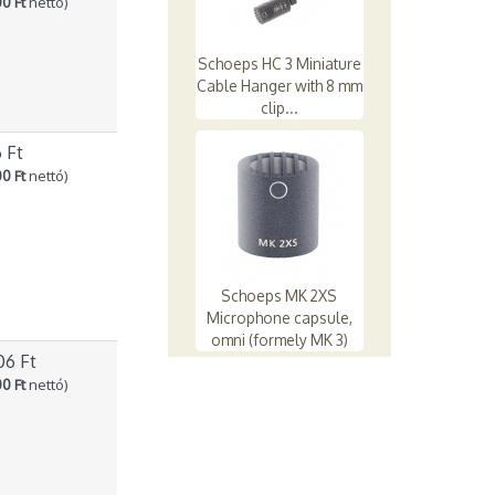
0 Ft
nettó)
Schoeps HC 3 Miniature
Cable Hanger with 8 mm
clip...
6 Ft
0 Ft
nettó)
Schoeps MK 2XS
Microphone capsule,
omni (formely MK 3)
06 Ft
0 Ft
nettó)