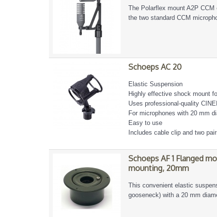
The Polarflex mount A2P CCM off
the two standard CCM microph
Schoeps AC 20
Elastic Suspension
Highly effective shock mount fo
Uses professional-quality CINE
For microphones with 20 mm d
Easy to use
Includes cable clip and two pairs 
Schoeps AF 1 Flanged mou
mounting, 20mm
This convenient elastic suspen
gooseneck) with a 20 mm diamet