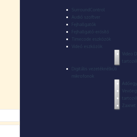
SurroundControl
Audió szoftver
Fejhallgatók
Fejhallgató-erősítő
Timecode eszközök
Videó eszközök
Video D
tartozé
Digitális vezetéknélküli
mikrofonok
Adóegy
Vevőeg
tartozé
Zaxnet 