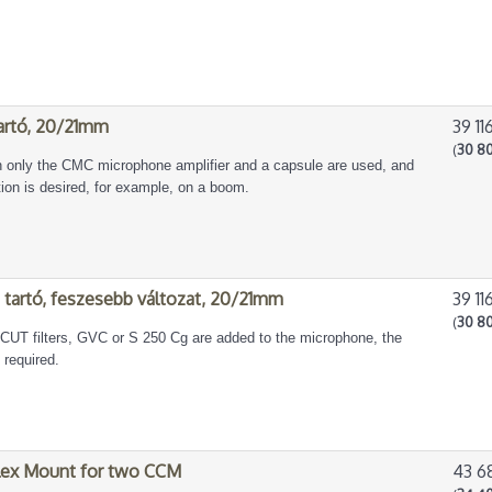
artó, 20/21mm
39 11
(
30 80
only the CMC microphone amplifier and a capsule are used, and
ion is desired, for example, on a boom.
tartó, feszesebb változat, 20/21mm
39 11
(
30 80
CUT filters, GVC or S 250 Cg are added to the microphone, the
e required.
lex Mount for two CCM
43 6