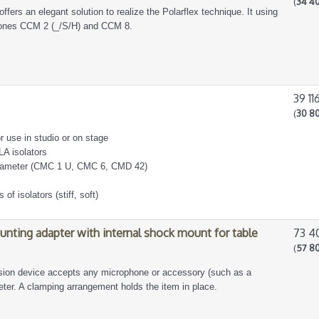
(
34 40
ers an elegant solution to realize the Polarflex technique. It using
ones CCM 2 (_/S/H) and CCM 8.
39 11
(
30 80
r use in studio or on stage
LA isolators
iameter (CMC 1 U, CMC 6, CMD 42)
of isolators (stiff, soft)
nting adapter with internal shock mount for table
73 4
(
57 80
sion device accepts any microphone or accessory (such as a
er. A clamping arrangement holds the item in place.