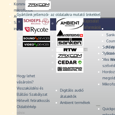
Devices
Devices
Devices
Devices
Kommentátor-
mikrofonok
Zaxcom
Zaxcom
Gyártóink jellemzői
- az oldalaikra mutató linkekkel
Audio Monitors
Kapcsolat
Számítógépes audió
Információ
interfész
Merg
Sank
Coun
Schoep
RTW 
Rycote 
Stude
Mini W
... m
szélvé
Hordoz
Hogy lehet
megold
vásárolni?
Mikrofo
Visszaküldési és
Digitális audió
Elállási Szabályzat
átalakítók
Hírlevél feliratkozás
Ambient termékek
Oldaltérkép
Quickp
HÍREK
mikrof