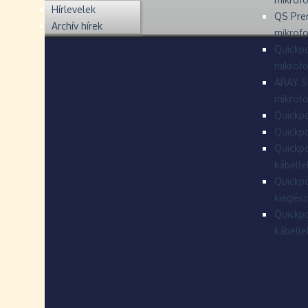
Hírlevelek
QS Pre
Archív hírek
mikrof
Quickpo
mikrof
ARAY S
mikrofo
Quickpo
Quickpo
Quickpo
kábelle
Quickpo
kiegész
Quickpo
kábelle