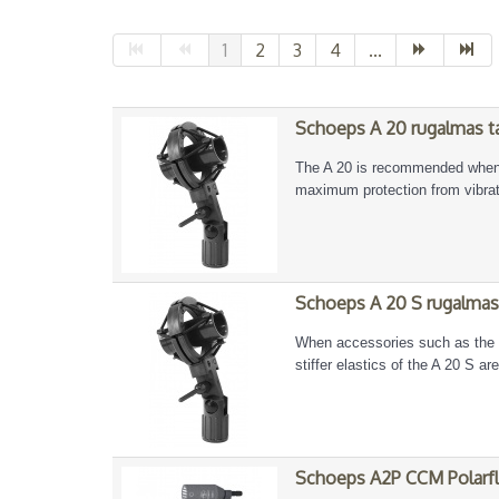
1
2
3
4
...
Schoeps A 20 rugalmas t
The A 20 is recommended when 
maximum protection from vibrat
Schoeps A 20 S rugalmas 
When accessories such as the 
stiffer elastics of the A 20 S ar
Schoeps A2P CCM Polarf