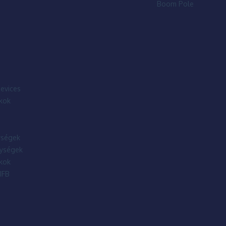
Boom Pole
evices
kok
ségek
ységek
kok
IFB