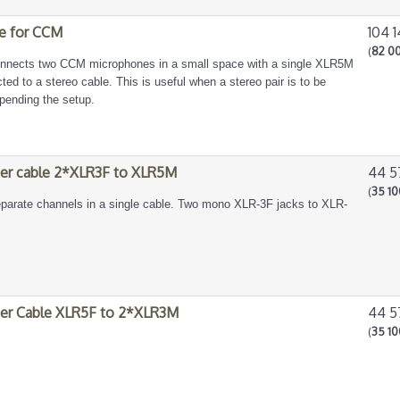
e for CCM
104 1
(
82 00
nnects two CCM microphones in a small space with a single XLR5M
ed to a stereo cable. This is useful when a stereo pair is to be
pending the setup.
er cable 2*XLR3F to XLR5M
44 5
(
35 10
parate channels in a single cable. Two mono XLR-3F jacks to XLR-
er Cable XLR5F to 2*XLR3M
44 5
(
35 10