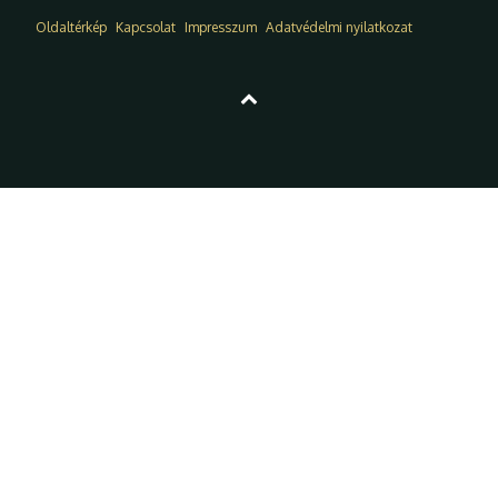
Oldaltérkép
Kapcsolat
Impresszum
Adatvédelmi nyilatkozat