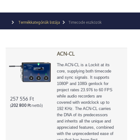
Termékkategóriák listája
Timecode eszközök
ACN-CL
The ACN-CL is a Lockit at its
core, supplying both timecode
and sync signals. It supports
1080P and 1080i genlock for
project rates 23.976 to 60 FPS
while audio recorders are
257 556 Ft
covered with wordclock up to
(
202 800 Ft
nettó)
192 KHz. The ACN-CL carries
the DNA of its predecessors
and inherits all the unique and
appreciated features, combined
with the unprecedented ease of
use that has been first