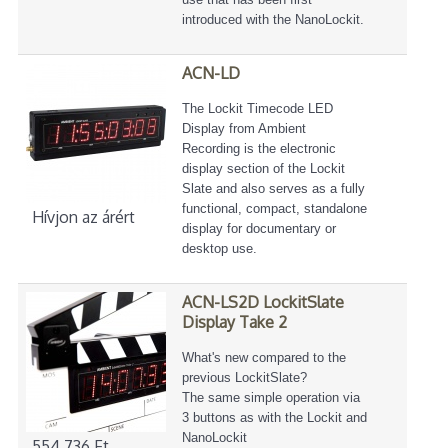
introduced with the NanoLockit.
ACN-LD
The Lockit Timecode LED
Display from Ambient
Recording is the electronic
display section of the Lockit
Slate and also serves as a fully
functional, compact, standalone
Hívjon az árért
display for documentary or
desktop use.
ACN-LS2D LockitSlate
Display Take 2
What's new compared to the
previous LockitSlate?
The same simple operation via
3 buttons as with the Lockit and
NanoLockit
554 736 Ft