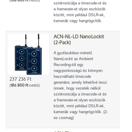
szinkronizálja a timecode-ot és
a framerate-et olyan eszközök
között, mint például DSLR-ek,
kamerák vagy hangrögzítők.
ACN-NL-LD NanoLockit
(2-Pack)
A gyufásdoboz-méretű
NanoLockit az Ambient
Recording-tól egy
nagypontosságú és könnyen
használható timecode
237 236 Ft
generátor, amely lehetővé teszi
(
186 800 Ft
nettó)
önnek, hogy vezeték nélkül
szinkronizálja a timecode-ot és
a framerate-et olyan eszközök
között, mint például DSLR-ek,
kamerák vagy hangrögzítők. (2-
es csomag)