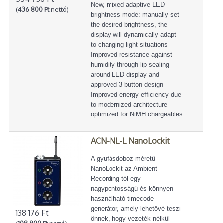
New, mixed adaptive LED
(
436 800 Ft
nettó)
brightness mode: manually set
the desired brightness, the
display will dynamically adapt
to changing light situations
Improved resistance against
humidity through lip sealing
around LED display and
approved 3 button design
Improved energy efficiency due
to modernized architecture
optimized for NiMH chargeables
ACN-NL-L NanoLockit
A gyufásdoboz-méretű
NanoLockit az Ambient
Recording-tól egy
nagypontosságú és könnyen
használható timecode
generátor, amely lehetővé teszi
138 176 Ft
önnek, hogy vezeték nélkül
(
108 800 Ft
nettó)