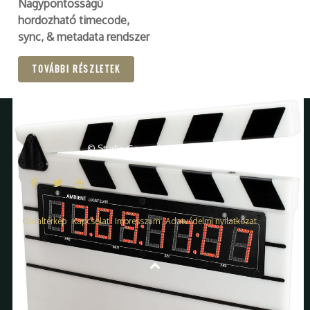
Nagypontosságú
hordozható timecode,
sync, & metadata rendszer
TOVÁBBI RÉSZLETEK
© Studio General Kft. 1999 - 2026
Oldaltérkép
Kapcsolat
Impresszum
Adatvédelmi nyilatkozat