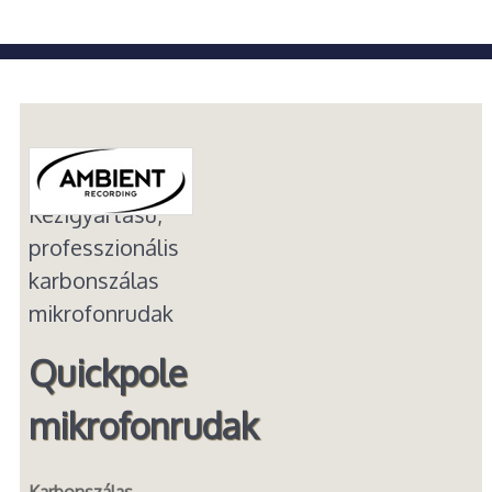
Kézigyártású,
professzionális
karbonszálas
mikrofonrudak
Quickpole
mikrofonrudak
Karbonszálas