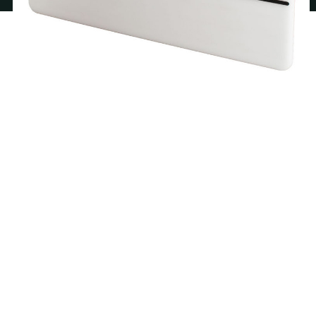
A weboldalon "cookie-kat"
("sütiket") használunk, hogy a