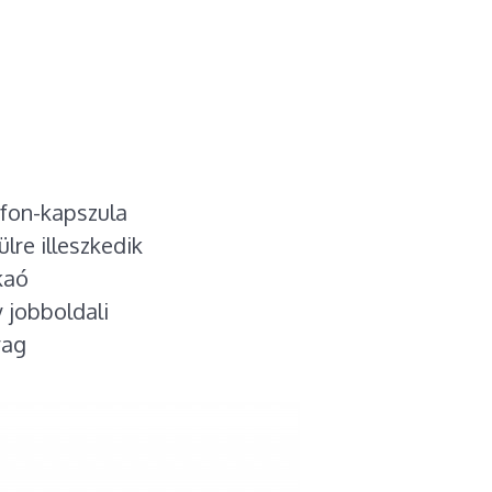
fon-kapszula
lre illeszkedik
kaó
 jobboldali
yag