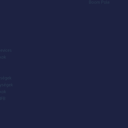
Boom Pole
evices
kok
ségek
ységek
kok
IFB