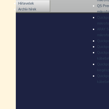
Hírlevelek
QS Pre
Archív hírek
mikrof
Quickpo
mikrof
ARAY S
mikrofo
Quickpo
Quickpo
Quickpo
kábelle
Quickpo
kiegész
Quickpo
kábelle