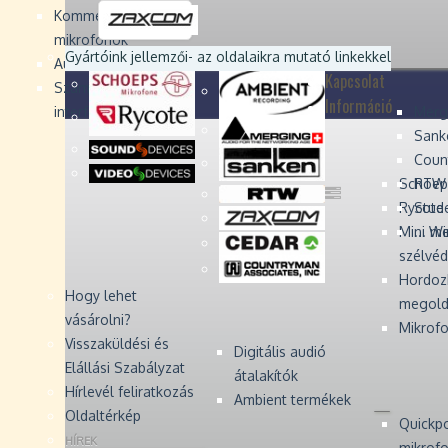
Devices
Devices
Devices
Devices
Kommentátor-
mikrofonok
Zaxcom
Zaxcom
Gyártóink jellemzői
- az oldalaikra mutató linkekkel
Audio Monitors
Kapcsolat
Számítógépes audió
Információ
interfész
Merg
Sank
Coun
Schoep
RTW 
Rycote 
Stude
Mini W
... m
szélvé
Hordoz
Hogy lehet
megold
vásárolni?
Mikrofo
Visszaküldési és
Digitális audió
Elállási Szabályzat
átalakítók
Hírlevél feliratkozás
Ambient termékek
Oldaltérkép
Quickp
HÍREK
mikrof