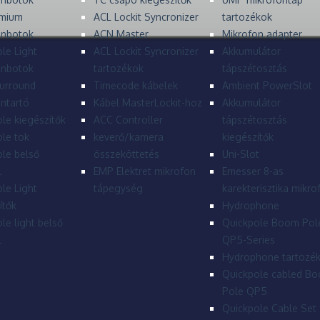
mium
ACL Lockit Syncronizer
tartozékok
onbotok
ACN Master
Mikrofon adapter
le Light
ACL Lockit Syncronizer
Akkumulátor
onbotok
tartozékok
tápszétosztás
urround
Timecode kábelek
Ambient PowerSlot
ntartó
Kábel MasterLockit-hoz
Akkumulátor
le kiegészítők
ACC Controller
tápszétosztás
le tok
keverő/kamera
kiegészítők
le belső
összeköttetés
Uni-Slot
l
EMP Elektret mikrofon
Emesser 8-as
le Light
tápegység
karekterisztika mikro
ítők
Hydrophone
le light belső
Quickpole Boom Pol
l
QP5-Series
Hydrophone tartozé
Quickpole cabled B
Pole QP5
Quickpole Cable Set 