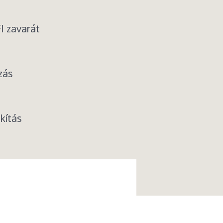
I zavarát
zás
kítás