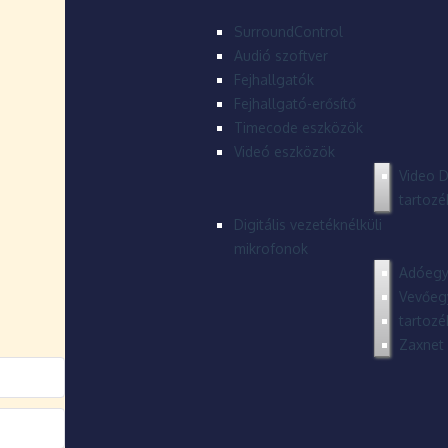
SurroundControl
Audió szoftver
Fejhallgatók
Fejhallgató-erősítő
Timecode eszközök
Videó eszközök
Video D
tartozé
Digitális vezetéknélküli
mikrofonok
Adóegy
Vevőeg
tartozé
Zaxnet 