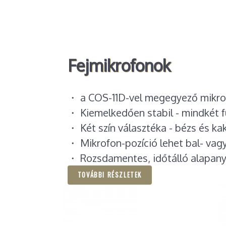
Fejmikrofonok
・ a COS-11D-vel megegyező mikro
・ Kiemelkedően stabil - mindkét fü
・ Két szín választéka - bézs és ka
・ Mikrofon-pozíció lehet bal- vagy
・ Rozsdamentes, időtálló alapan
TOVÁBBI RÉSZLETEK