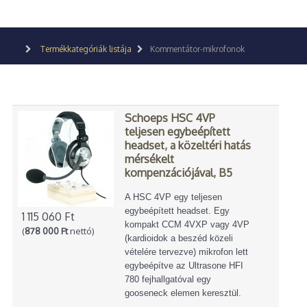
Termékkategóriák listája
Kommentátor-mikrofonok
Schoeps HSC 4VP
teljesen egybeépített
headset, a közeltéri hatás
mérsékelt
kompenzációjával, B5
A HSC 4VP egy teljesen
egybeépített headset. Egy
1 115 060 Ft
kompakt CCM 4VXP vagy 4VP
(
878 000 Ft
nettó)
(kardioidok a beszéd közeli
vételére tervezve) mikrofon lett
egybeépítve az Ultrasone HFI
780 fejhallgatóval egy
gooseneck elemen keresztül.