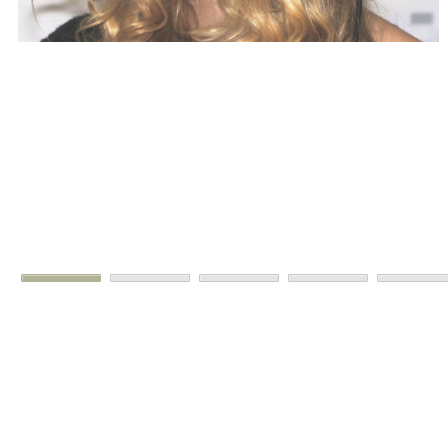
A weboldalon "cookie-kat"
("sütiket") használunk, hogy a