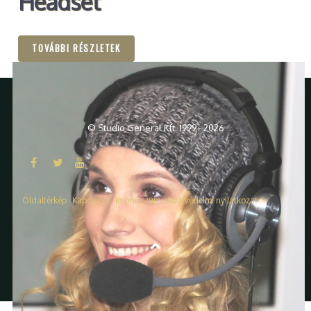
Headset
TOVÁBBI RÉSZLETEK
© Studio General Kft. 1999 - 2026
Oldaltérkép
Kapcsolat
Impresszum
Adatvédelmi nyilatkozat