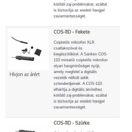
kötődő zaj-problémákat, ezáltal
is biztosítja az eredeti hangjel
zavarmentességét.
COS-11D - Fekete
Csiptetős mikrofon XLR
csatlakozóval és
kiegészítőkkel. A Sanken COS-
11D miniatűr csiptetős mikrofon
olyan hangminőséget nyújt,
amely megfelel a digitális
Hívjon az árért
vezeték nélküli adók
sztenderdjeinek. A COS-11D
elhárítja a digitális átvitelhez
kötődő zaj-problémákat, ezáltal
is biztosítja az eredeti hangjel
zavarmentességét.
COS-11D - Szürke