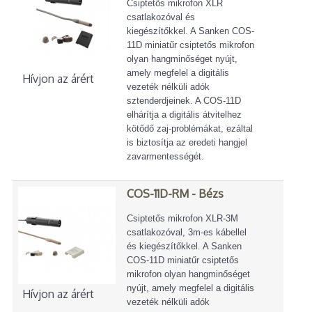
Csiptetős mikrofon XLR
csatlakozóval és
kiegészítőkkel. A Sanken COS-
11D miniatűr csiptetős mikrofon
olyan hangminőséget nyújt,
amely megfelel a digitális
Hívjon az árért
vezeték nélküli adók
sztenderdjeinek. A COS-11D
elhárítja a digitális átvitelhez
kötődő zaj-problémákat, ezáltal
is biztosítja az eredeti hangjel
zavarmentességét.
COS-11D-RM - Bézs
Csiptetős mikrofon XLR-3M
csatlakozóval, 3m-es kábellel
és kiegészítőkkel. A Sanken
COS-11D miniatűr csiptetős
mikrofon olyan hangminőséget
nyújt, amely megfelel a digitális
Hívjon az árért
vezeték nélküli adók