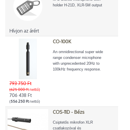
holder H-21D, XLR-5M output
Hívjon az árért
CO-100K
An omnidirectional super wide
range condenser microphone
with unprecedented 20Hz to
100kHz frequency response.
793 750 Ft
(625 000 Ft
nettó)
706 438 Ft
(
556 250 Ft
nettó)
COS-11D - Bézs
Csiptetős mikrofon XLR
csatlakozóval és