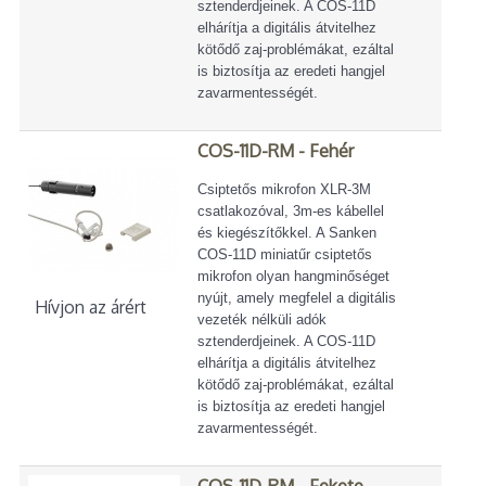
sztenderdjeinek. A COS-11D
elhárítja a digitális átvitelhez
kötődő zaj-problémákat, ezáltal
is biztosítja az eredeti hangjel
zavarmentességét.
COS-11D-RM - Fehér
Csiptetős mikrofon XLR-3M
csatlakozóval, 3m-es kábellel
és kiegészítőkkel. A Sanken
COS-11D miniatűr csiptetős
mikrofon olyan hangminőséget
nyújt, amely megfelel a digitális
Hívjon az árért
vezeték nélküli adók
sztenderdjeinek. A COS-11D
elhárítja a digitális átvitelhez
kötődő zaj-problémákat, ezáltal
is biztosítja az eredeti hangjel
zavarmentességét.
COS-11D-RM - Fekete