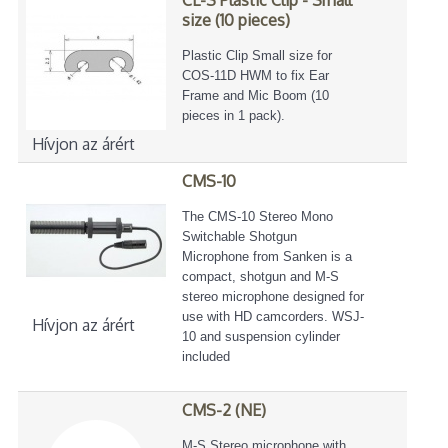
size (10 pieces)
Plastic Clip Small size for
COS-11D HWM to fix Ear
Frame and Mic Boom (10
pieces in 1 pack).
Hívjon az árért
CMS-10
The CMS-10 Stereo Mono
Switchable Shotgun
Microphone from Sanken is a
compact, shotgun and M-S
stereo microphone designed for
use with HD camcorders. WSJ-
Hívjon az árért
10 and suspension cylinder
included
CMS-2 (NE)
M-S Stereo microphone with