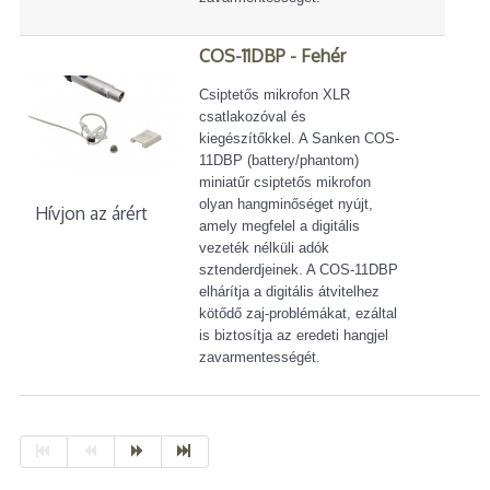
COS-11DBP - Fehér
Csiptetős mikrofon XLR
csatlakozóval és
kiegészítőkkel. A Sanken COS-
11DBP (battery/phantom)
miniatűr csiptetős mikrofon
olyan hangminőséget nyújt,
Hívjon az árért
amely megfelel a digitális
vezeték nélküli adók
sztenderdjeinek. A COS-11DBP
elhárítja a digitális átvitelhez
kötődő zaj-problémákat, ezáltal
is biztosítja az eredeti hangjel
zavarmentességét.