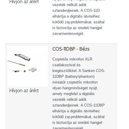
Hívjon az árért
vezeték nélküli adók
sztenderdjeinek. A COS-11D
elhárítja a digitális átvitelhez
kötődő zaj-problémákat, ezáltal
is biztosítja az eredeti hangjel
zavarmentességét.
COS-11DBP - Bézs
Csiptetős mikrofon XLR
csatlakozóval és
kiegészítőkkel. A Sanken COS-
11DBP (battery/phantom)
miniatűr csiptetős mikrofon
olyan hangminőséget nyújt,
Hívjon az árért
amely megfelel a digitális
vezeték nélküli adók
sztenderdjeinek. A COS-11DBP
elhárítja a digitális átvitelhez
kötődő zaj-problémákat, ezáltal
is biztosítja az eredeti hangjel
zavarmentességét.