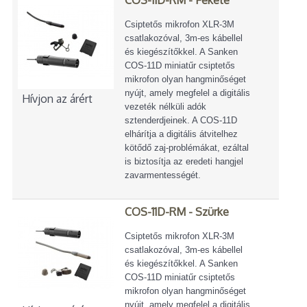
Csiptetős mikrofon XLR-3M
csatlakozóval, 3m-es kábellel
és kiegészítőkkel. A Sanken
COS-11D miniatűr csiptetős
mikrofon olyan hangminőséget
nyújt, amely megfelel a digitális
Hívjon az árért
vezeték nélküli adók
sztenderdjeinek. A COS-11D
elhárítja a digitális átvitelhez
kötődő zaj-problémákat, ezáltal
is biztosítja az eredeti hangjel
zavarmentességét.
COS-11D-RM - Szürke
Csiptetős mikrofon XLR-3M
csatlakozóval, 3m-es kábellel
és kiegészítőkkel. A Sanken
COS-11D miniatűr csiptetős
mikrofon olyan hangminőséget
nyújt, amely megfelel a digitális