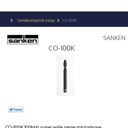
Termékkategóriák listája
CO-100K
SANKEN
CO-100K
CO-100K 100kHz super wide range microphone