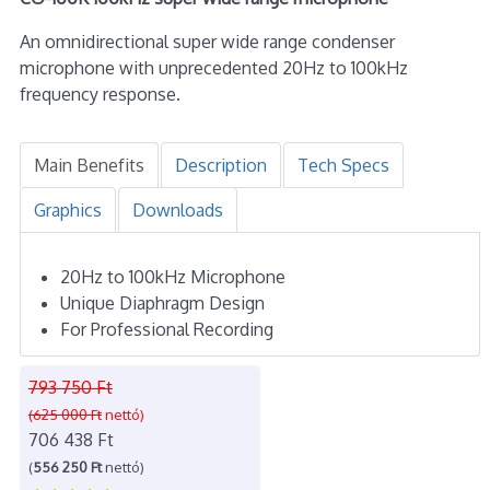
An omnidirectional super wide range condenser
microphone with unprecedented 20Hz to 100kHz
frequency response.
Main Benefits
Description
Tech Specs
Graphics
Downloads
20Hz to 100kHz Microphone
Unique Diaphragm Design
For Professional Recording
793 750 Ft
(625 000 Ft
nettó)
706 438 Ft
(
556 250 Ft
nettó)